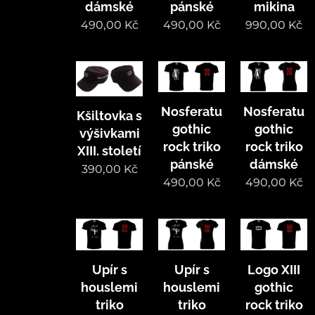
dámské
pánské
mikina
490,00
Kč
490,00
Kč
990,00
Kč
Nosferatu
Nosferatu
Kšiltovka s
gothic
gothic
výšivkami
rock triko
rock triko
XIII. století
pánské
dámské
390,00
Kč
490,00
Kč
490,00
Kč
Upír s
Upír s
Logo XIII
houslemi
houslemi
gothic
triko
triko
rock triko