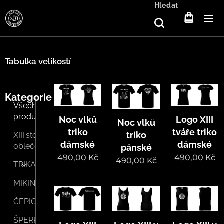
Hledat
Tabulka velikostí
Kategorie
Všechny
produkty
Noc vlků
Logo XIII
Noc vlků
triko
tváře triko
triko
XIII.století
dámské
dámské
oblečení
pánské
490,00
Kč
490,00
Kč
490,00
Kč
TRIKA
MIKINY
ČEPICE
ŠPERKY/SVÍČKY/DOPLŇKY