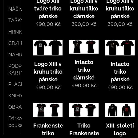
Logo XIII
Logo XIII v
Logo XIII v
tváře triko
kruhu tílko
kruhu tílko
NÁŠIVKY
pánské
dámské
pánské
TAŠKY/VAKY
490,00
Kč
390,00
Kč
390,00
Kč
HRNKY
CD/LP
NÁHRDELNÍKY
Intacto
Logo XIII v
Intacto
PODPISOVÉ
triko
kruhu triko
triko
KARTY/POHLEDNICE
dámské
pánské
pánské
PLACKY/KLÍČENKY/SAMOLEPKY
490,00
Kč
490,00
Kč
490,00
Kč
KNIHY
OBRAZY
Dárkové
Frankenstein
Triko
XIII. století
poukazy
triko
Frankenstein
logo