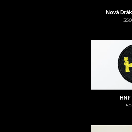
Nová Drá
350
HNF 
150