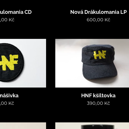
kulomania CD
Nová Drákulomania LP
,00
Kč
600,00
Kč
nášivka
HNF kšiltovka
,00
Kč
390,00
Kč