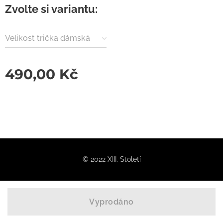
Zvolte si variantu:
Velikost trička dámská
490,00
Kč
© 2022 XIII. Století
Vyprodáno