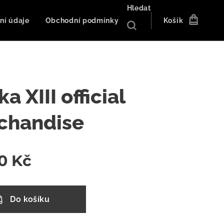
Hledat
ní údaje
Obchodní podmínky
Košík
a XIII official
chandise
0
Kč
Do košíku