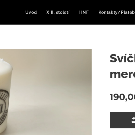
Úvod
XIII. století
HNF
Kontakty/Plateb
Svíčk
mer
190,0