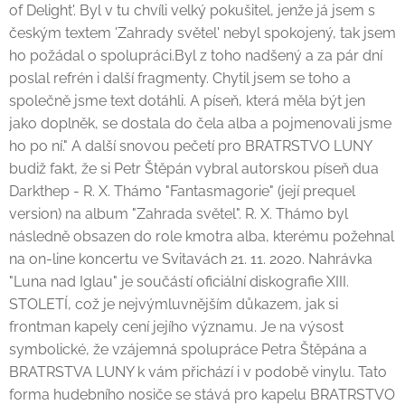
of Delight'. Byl v tu chvíli velký pokušitel, jenže já jsem s
českým textem 'Zahrady světel' nebyl spokojený, tak jsem
ho požádal o spolupráci.Byl z toho nadšený a za pár dní
poslal refrén i další fragmenty. Chytil jsem se toho a
společně jsme text dotáhli. A píseň, která měla být jen
jako doplněk, se dostala do čela alba a pojmenovali jsme
ho po ní." A další snovou pečetí pro BRATRSTVO LUNY
budiž fakt, že si Petr Štěpán vybral autorskou píseň dua
Darkthep - R. X. Thámo "Fantasmagorie" (její prequel
version) na album "Zahrada světel". R. X. Thámo byl
následně obsazen do role kmotra alba, kterému požehnal
na on-line koncertu ve Svitavách 21. 11. 2020. Nahrávka
"Luna nad Iglau" je součástí oficiální diskografie XIII.
STOLETÍ, což je nejvýmluvnějším důkazem, jak si
frontman kapely cení jejího významu. Je na výsost
symbolické, že vzájemná spolupráce Petra Štěpána a
BRATRSTVA LUNY k vám přichází i v podobě vinylu. Tato
forma hudebního nosiče se stává pro kapelu BRATRSTVO