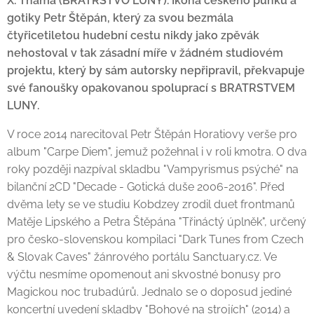
X. Tháma (BRATRSTVO LUNY). Ikona českého punku a
gotiky Petr Štěpán, který za svou bezmála
čtyřicetiletou hudební cestu nikdy jako zpěvák
nehostoval v tak zásadní míře v žádném studiovém
projektu, který by sám autorsky nepřipravil, překvapuje
své fanoušky opakovanou spoluprací s BRATRSTVEM
LUNY.
V roce 2014 narecitoval Petr Štěpán Horatiovy verše pro
album "Carpe Diem", jemuž požehnal i v roli kmotra. O dva
roky později nazpíval skladbu "Vampyrismus psýché" na
bilanční 2CD "Decade - Gotická duše 2006-2016". Před
dvěma lety se ve studiu Kobdzey zrodil duet frontmanů
Matěje Lipského a Petra Štěpána "Třináctý úplněk", určený
pro česko-slovenskou kompilaci "Dark Tunes from Czech
& Slovak Caves" žánrového portálu Sanctuary.cz. Ve
výčtu nesmíme opomenout ani skvostné bonusy pro
Magickou noc trubadúrů. Jednalo se o doposud jediné
koncertní uvedení skladby "Bohové na strojích" (2014) a