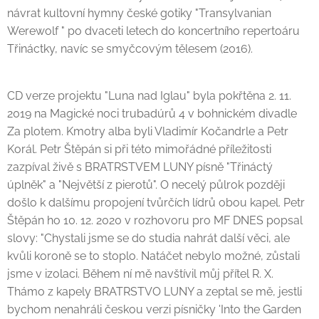
návrat kultovní hymny české gotiky "Transylvanian
Werewolf " po dvaceti letech do koncertního repertoáru
Třináctky, navíc se smyčcovým tělesem (2016).
CD verze projektu "Luna nad Iglau" byla pokřtěna 2. 11.
2019 na Magické noci trubadúrů 4 v bohnickém divadle
Za plotem. Kmotry alba byli Vladimír Kočandrle a Petr
Korál. Petr Štěpán si při této mimořádné příležitosti
zazpíval živě s BRATRSTVEM LUNY písně "Třináctý
úplněk" a "Největší z pierotů". O necelý půlrok později
došlo k dalšímu propojení tvůrčích lídrů obou kapel. Petr
Štěpán ho 10. 12. 2020 v rozhovoru pro MF DNES popsal
slovy: "Chystali jsme se do studia nahrát další věci, ale
kvůli koroně se to stoplo. Natáčet nebylo možné, zůstali
jsme v izolaci. Během ní mě navštívil můj přítel R. X.
Thámo z kapely BRATRSTVO LUNY a zeptal se mě, jestli
bychom nenahráli českou verzi písničky 'Into the Garden