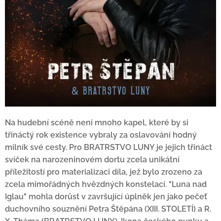
Na hudební scéně není mnoho kapel, které by si
třináctý rok existence vybraly za oslavování hodný
milník své cesty. Pro BRATRSTVO LUNY je jejich třináct
svíček na narozeninovém dortu zcela unikátní
příležitostí pro materializaci díla, jež bylo zrozeno za
zcela mimořádných hvězdných konstelací. "Luna nad
Iglau" mohla dorůst v završující úplněk jen jako pečeť
duchovního souznění Petra Štěpána (XIII. STOLETÍ) a R.