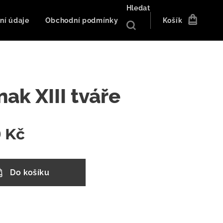
Hledat
ní údaje
Obchodní podmínky
Košík
ak XIII tváře
0
Kč
Do košíku