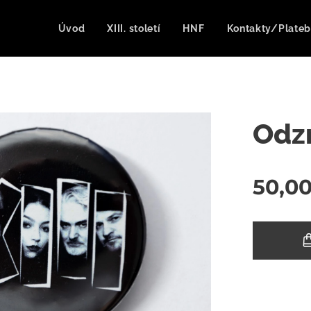
Úvod
XIII. století
HNF
Kontakty/Plateb
Odzn
50,0